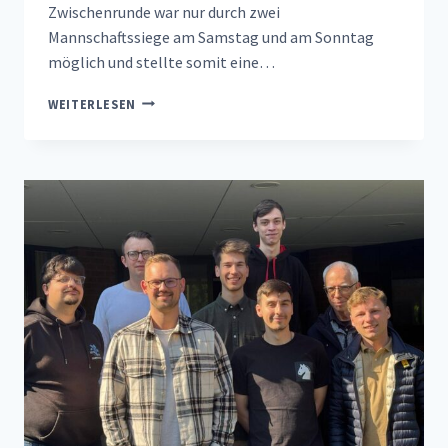
Zwischenrunde war nur durch zwei
Mannschaftssiege am Samstag und am Sonntag
möglich und stellte somit eine…
NRW-
WEITERLESEN
POKAL-
VORRUNDE:
WAS
IST
MÖGLICH
FÜR
TEAM
EVING?