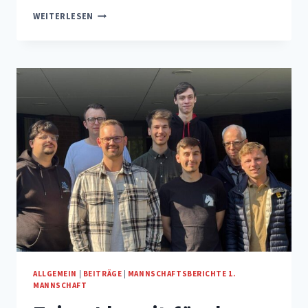
ALLES
WEITERLESEN
ODER
NICHTS!
EVING
I
IM
SPITZENDUELL
GEGEN
DEN
SV
BÖNEN
ALLGEMEIN
|
BEITRÄGE
|
MANNSCHAFTSBERICHTE 1.
MANNSCHAFT