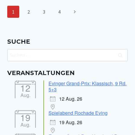
DEN
Seitennavigation
Nächste
1
2
3
4
SCHLUSSSPURT
–
Seite
HOHER
SIEG
GEGEN
SUCHE
WALTROP
II
Suchen
nach:
VERANSTALTUNGEN
Evinger Grand-Prix: Klassisch, 9 Rd.
12
5+3
Aug.
12 Aug. 26
Spielabend Rochade Eving
19
19 Aug. 26
Aug.